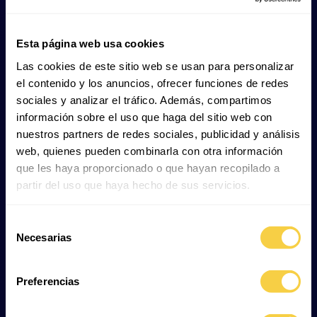
unterscheidet drei Haupttypen der Fortpflanzung:
Ovipar (eierlegend):
Diese Haie legen Eier, die von
Esta página web usa cookies
einer robusten Schutzhülle umgeben sind, häufig in
Las cookies de este sitio web se usan para personalizar
Form charakteristischer Eikapseln. Bekannte
el contenido y los anuncios, ofrecer funciones de redes
Beispiele sind der
Bambushai
oder der
Zebrahai
,
sociales y analizar el tráfico. Además, compartimos
deren Eier oft eine lanzettförmige oder
información sobre el uso que haga del sitio web con
spiralförmige Gestalt besitzen.
nuestros partners de redes sociales, publicidad y análisis
Vivipar (lebendgebärend):
Die Embryonen
web, quienes pueden combinarla con otra información
entwickeln sich direkt im Mutterleib und werden
que les haya proporcionado o que hayan recopilado a
lebend sowie
vollständig entwickelt geboren
. Sie
partir del uso que haya hecho de sus servicios.
werden über eine plazentaähnliche Struktur oder
eine Dottersack-Plazenta mit Nährstoffen versorgt;
Beispiele sind unter anderem der Bullenhai oder
Selección
verschiedene Hammerhaie.
Necesarias
de
Ovovivipar (eierlebendgebärend):
Hier bleiben
consentimiento
die Eier im Körper der Mutter
, bis die Jungtiere
Preferencias
schlüpfen, und die Embryonen ernähren sich von
den Dotterreserven der Eier. Anschließend werden