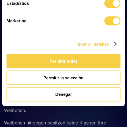
sie lebend geboren; ein typisches Beispiel für diese
Estadística
Fortpflanzungsstrategie ist der
Sandtigerhai
.
Marketing
Männliche und weibliche Haie
erkennen
Mostrar detalles
Männchen und Weibchen zu unterscheiden ist gar nicht
so schwer, wenn man weiß, worauf man achten muss.
Permitir todas
Die deutliche Differenz sind die
Klasper
, die
ausschließlich Männchen besitzen.
Permitir la selección
Diese paarigen, röhrenförmigen Fortsätze sind
Verlängerungen der Bauchflossen und
befinden sich
Denegar
auf der Körperunterseite
. Sie ermöglichen während
der Paarung die Übertragung der Spermien auf das
Weibchen.
Weibchen hingegen besitzen keine Klasper. Ihre