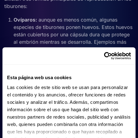
tiburones:
Ovíparos:
aunque es menos común, algunas
especies de tiburones ponen huevos. Estos huevos
están cubiertos por una cápsula dura que protege
al embrión mientras se desarrolla. Ejemplos más
conocidos de tiburones ovíparos son
el tiburón
bambú, el tiburón cebra o el tiburón suño
cornudo
, cuyos huevos tienen una forma
lanceolada o espiral muy característica
Esta página web usa cookies
respectivamente.
Vivíparos:
los tiburones vivíparos
dan a luz crías
Las cookies de este sitio web se usan para personalizar
completamente formadas
, similares a los
el contenido y los anuncios, ofrecer funciones de redes
mamíferos. En este caso, el embrión recibe
sociales y analizar el tráfico. Además, compartimos
nutrientes directamente de la madre a través de
información sobre el uso que haga del sitio web con
una estructura similar a una placenta.
El tiburón
nuestros partners de redes sociales, publicidad y análisis
toro o el tiburón gris
son un buen ejemplo de esta
web, quienes pueden combinarla con otra información
estrategia reproductiva.
que les haya proporcionado o que hayan recopilado a