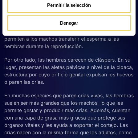
Permitir la selección
Los dos cláspers o pterigopodios, con forma de tubo,
son una extensión de las aletas pélvicas y se
Denegar
encuentran entre medias de estas, en la parte
inferior del cuerpo del tiburón
. Estas estructuras
permiten a los machos transferir el esperma a las
hembras durante la reproducción.
Por otro lado, las hembras carecen de cláspers. En su
lugar, presentan las aletas pélvicas a nivel de la cloaca,
estructura por cuyo orificio genital expulsan los huevos
o paren las crías.
En muchas especies que paren crías vivas, las hembras
suelen ser más grandes que los machos, lo que les
permite gestar y producir más crías. Además, cuentan
con una capa de grasa más gruesa que protege sus
órganos vitales y les ayuda a soportar el cortejo. Las
crías nacen con la misma forma que los adultos, como