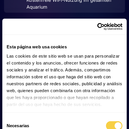
Aquarium
Souvenirladen
In den offiziellen Souvenirläden des Poema
Esta página web usa cookies
del Mar Aquariums, steht Ihnen eine
Las cookies de este sitio web se usan para personalizar
vielfältige Auswahl an verschiedenen
el contenido y los anuncios, ofrecer funciones de redes
Artikeln zur Verfügung als Andenken an
sociales y analizar el tráfico. Además, compartimos
Ihren Besuch.
información sobre el uso que haga del sitio web con
nuestros partners de redes sociales, publicidad y análisis
web, quienes pueden combinarla con otra información
Restaurant & Bar
que les haya proporcionado o que hayan recopilado a
partir del uso que haya hecho de sus servicios.
Im Poema del Mar Aquarium befinden sich
das Néstor Restaurant in dem À-la-carte-
Selección
Gerichte und ein Tagesmenü angeboten
Necesarias
de