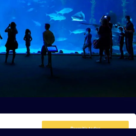
Permitir todas
er funciones
 haga del
Permitir la selección
den
r del uso
Denegar
ng
Mostrar detalles