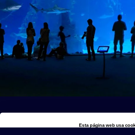
Esta página web usa cook
Las cookies de este sitio 
de redes sociales y analiz
sitio web con nuestros par
combinarla con otra inform
que haya hecho de sus ser
Selección
Necesarias
de
consentimiento