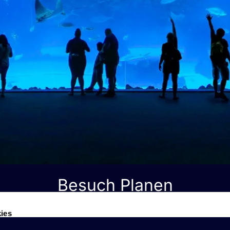
ies
web se usan para personalizar el contenido y los anuncios, ofrec
ar el tráfico. Además, compartimos información sobre el uso que
tners de redes sociales, publicidad y análisis web, quienes pue
ación que les haya proporcionado o que hayan recopilado a parti
vicios.
Besuch Planen
Preferencias
Estadística
Marketi