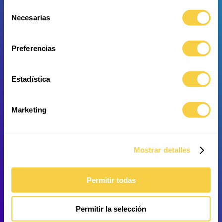
Selección
Necesarias
de
Mondquallen
Fadenflossen-
consentimiento
Kardinalbarsch
Preferencias
Estadística
Marketing
Gepunktete
Spaghettikoralle
Schnepfenmesserfisch
Mostrar detalles
Permitir todas
Permitir la selección
Gestreifter
Orangefarbener Feilenfisch
Schnepfenmesserfisch