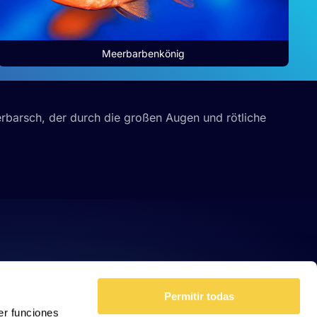
Meerbarbenkönig
erbarsch, der durch die großen Augen und rötliche
Permitir todas
er funciones
 haga del
Permitir la selección
den
r del uso