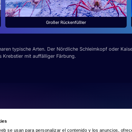
Großer Rückenfüßler
naren typische Arten. Der Nördliche Schleimkopf oder Kais
 Krebstier mit auffälliger Färbung.
ies
web se usan para personalizar el contenido y los anuncios, ofrec
ar el tráfico. Además, compartimos información sobre el uso que
tners de redes sociales, publicidad y análisis web, quienes pue
ación que les haya proporcionado o que hayan recopilado a parti