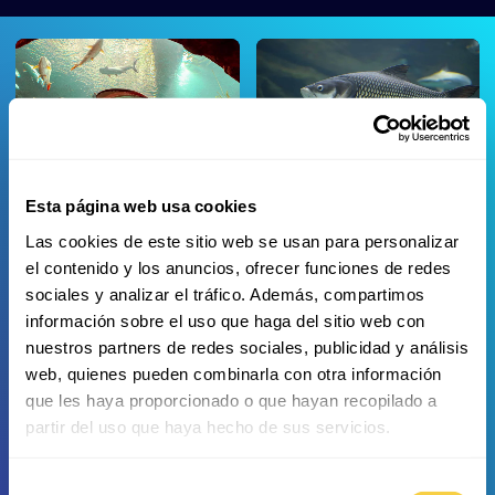
Riesen-
Siamkarpfen
Esta página web usa cookies
Süßwasserstechrochen
Las cookies de este sitio web se usan para personalizar
el contenido y los anuncios, ofrecer funciones de redes
sociales y analizar el tráfico. Además, compartimos
información sobre el uso que haga del sitio web con
nuestros partners de redes sociales, publicidad y análisis
web, quienes pueden combinarla con otra información
Riesengurami
Speisegurami
que les haya proporcionado o que hayan recopilado a
partir del uso que haya hecho de sus servicios.
Selección