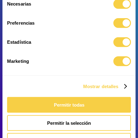
Necesarias
de
consentimiento
Langschnauzen-
Tigerfische
Preferencias
Messerfisch
Estadística
Marketing
Zebra-Geradsalmler
Schwarzrochen
Mostrar detalles
Permitir todas
Permitir la selección
Pangasius