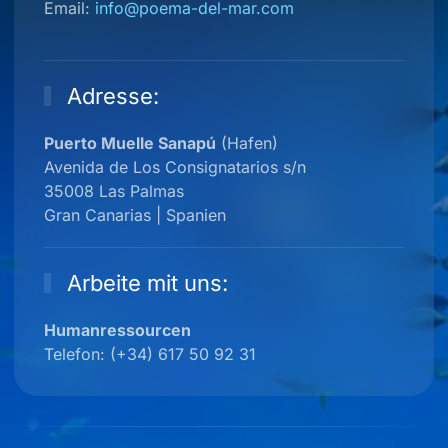
Email:
info@poema-del-mar.com
Adresse:
Puerto Muelle Sanapú
(Hafen)
Avenida de Los Consignatarios s/n
35008 Las Palmas
Gran Canarias | Spanien
Esta página web usa cookies
Las cookies de este sitio web se usan para personalizar
el contenido y los anuncios, ofrecer funciones de redes
Arbeite mit uns:
sociales y analizar el tráfico. Además, compartimos
información sobre el uso que haga del sitio web con
Humanressourcen
nuestros partners de redes sociales, publicidad y análisis
Telefon: (+34) 617 50 92 31
web, quienes pueden combinarla con otra información
que les haya proporcionado o que hayan recopilado a
partir del uso que haya hecho de sus servicios.