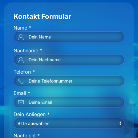
Selección
Necesarias
de
Kontakt Formular
consentimiento
Name
*
Preferencias
Nachname
*
Estadística
Marketing
Telefon
*
Email
*
Mostrar detalles
Permitir todas
Dein Anliegen
*
Permitir la selección
Nachricht
*