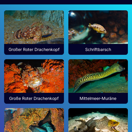
Großer Roter Drachenkopf
Schriftbarsch
Große Roter Drachenkopf
Mittelmeer-Muräne