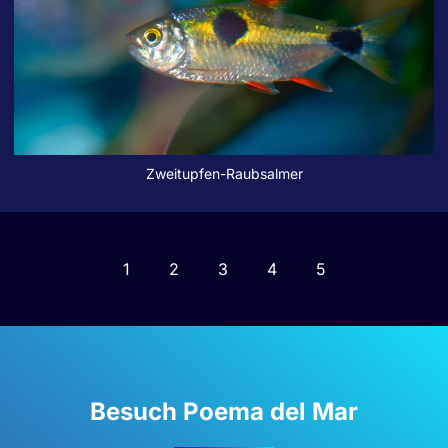
Zweitupfen-Raubsalmer
1
2
3
4
5
Besuch Poema del Mar