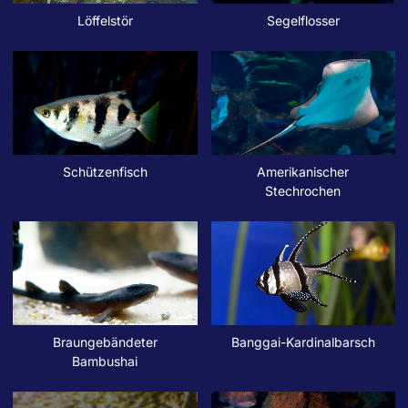
Löffelstör
Segelflosser
Schützenfisch
Amerikanischer
Stechrochen
Braungebändeter
Banggai-Kardinalbarsch
Bambushai