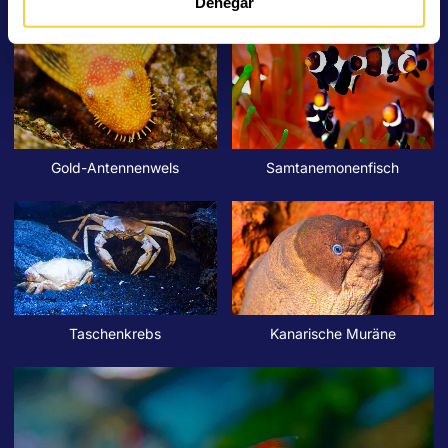
Eberfische
Gelbstriemenbrasse
Denegar
Gold-Antennenwels
Samtanemonenfisch
Taschenkrebs
Kanarische Muräne