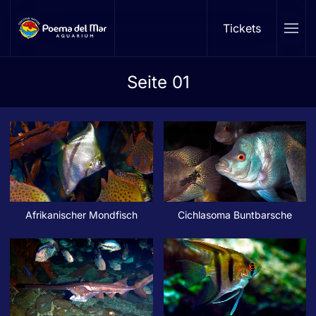
Tickets
Skip to main content
Seite 01
Afrikanischer Mondfisch
Cichlasoma Buntbarsche