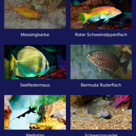
Messingbarbe
Roter Schweinslippenfisch
Seefledermaus
Bermuda Ruderfisch
Weißstirn
Schwarzgrundel