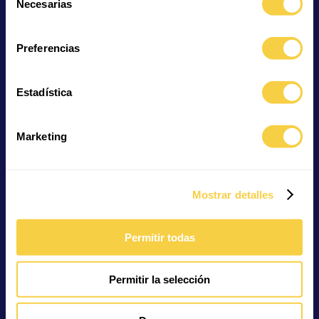
Necesarias
de
consentimiento
Preferencias
Vielarmiger Seestern
Blaupunktrochen
Estadística
Marketing
Blaustreifen-Schnapper
Fadenflossen-
Mostrar detalles
Kardinalbarsch
Permitir todas
Permitir la selección