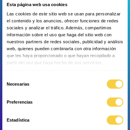
Esta página web usa cookies
Las cookies de este sitio web se usan para personalizar
el contenido y los anuncios, ofrecer funciones de redes
sociales y analizar el tráfico. Además, compartimos
Kaltwasserkorallen
Krake
información sobre el uso que haga del sitio web con
nuestros partners de redes sociales, publicidad y análisis
web, quienes pueden combinarla con otra información
que les haya proporcionado o que hayan recopilado a
partir del uso que haya hecho de sus servicios.
Deep Sea Bereich
Fischschwarm
Selección
Necesarias
de
consentimiento
Preferencias
Estadística
Unterwasser-Canyon
Muränenhöhle