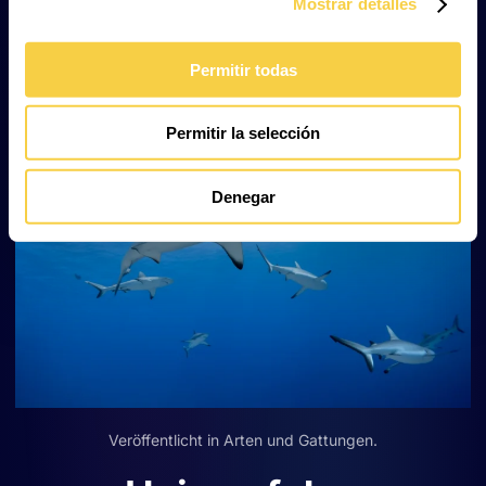
Mostrar detalles
Erstellt am
03. März 2026
.
Permitir todas
Permitir la selección
Denegar
Veröffentlicht in
Arten und Gattungen
.