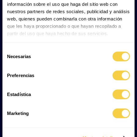
información sobre el uso que haga del sitio web con
nuestros partners de redes sociales, publicidad y análisis
web, quienes pueden combinarla con otra información
Veröffentlicht in
Biologie
.
que les haya proporcionado o que hayan recopilado a
partir del uso que haya hecho de sus servicios.
Wie sich Haie
fortpflanzen – alles,
Selección
Necesarias
de
was du wissen musst
consentimiento
Preferencias
Wie sich Haie fortpflanzen – alles, was du wissen
Estadística
musst Haie, die beeindruckenden Jäger der Ozeane,
faszinieren uns nicht nur durch ihr majestätisches
Erscheinungsbild und ihre Rolle...
Marketing
Weiterlesen