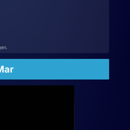
)
gen.
Mar