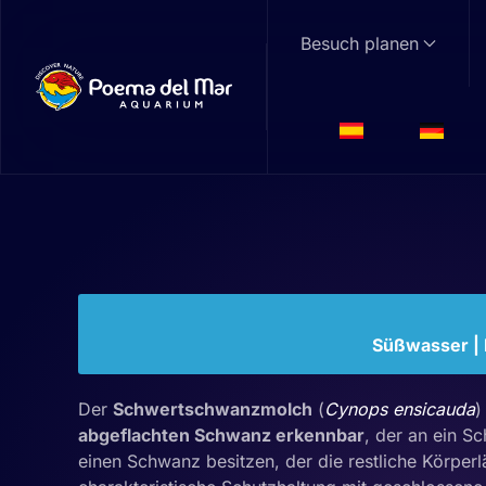
Besuch planen
Skip to main content
Schwertschwan
Cynops ensicauda
Familie: Salamandridae | Gattung:
Cynops
Süßwasser | F
Der
Schwertschwanzmolch
(
Cynops ensicauda
)
abgeflachten Schwanz erkennbar
, der an ein Sc
einen Schwanz besitzen, der die restliche Körperlä