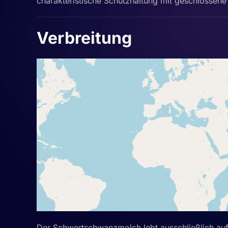
charakteristische Schutzhaltung mit geschlossene
Verbreitung
Der Schwertschwanzmolch lebt ausschließlich au