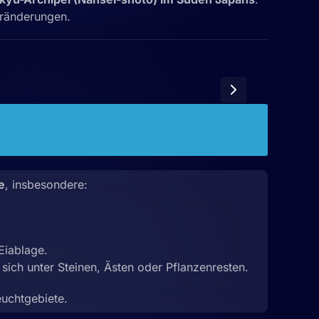
eränderungen.
e
, insbesondere:
Eiablage.
ich unter Steinen, Ästen oder Pflanzenresten.
euchtgebiete.