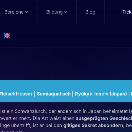
Bereiche
Bildung
Blog
Tick
zmolch
leischfresser | Semiaquatisch | Ryūkyū-Inseln (Japan) | 
 ist ein Schwanzlurch, der endemisch in Japan beheimatet ist
hwert erinnert. Die Art weist einen
ausgeprägten Geschlec
nge übertrifft, ist er bei den
giftiges Sekret absondern
; b