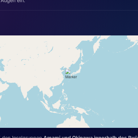
 Augen ein.
f den Inselgruppen
Amami und Okinawa innerhalb des Ryūk