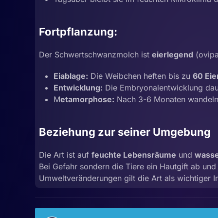
Fortpflanzung:
Der Schwertschwanzmolch ist
eierlegend
(ovipa
Eiablage:
Die Weibchen heften bis zu
60 Eie
Entwicklung:
Die Embryonalentwicklung dau
M
etamorphose:
Nach 3-6 Monaten wandeln 
Beziehung zur seiner Umgebung
Die Art ist auf
feuchte Lebensräume
und
wasse
Bei Gefahr sondern die Tiere ein Hautgift ab und
Umweltveränderungen gilt die Art als wichtiger I