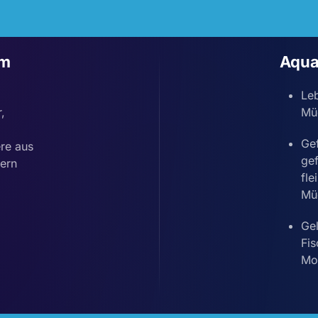
um
Aqua
Le
,
Mü
Ge
ere aus
gef
ern
fle
Mü
Gel
Fis
Mo