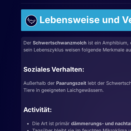
Lebensweise und Ve
Der
Schwertschwanzmolch
ist ein Amphibium, 
sein Lebenszyklus weisen folgende Merkmale au
Soziales Verhalten:
Außerhalb der
Paarungszeit
lebt der Schwertsc
Tiere in geeigneten Laichgewässern.
Activität:
Die Art ist primär
dämmerungs- und nachta
Tagsüber bleibt sie im feuchten Mikroklima