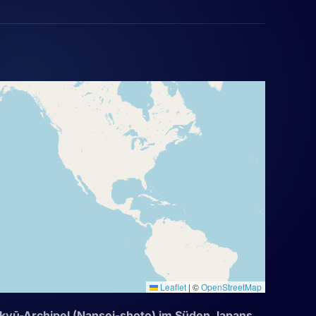
Leaflet
|
©
OpenStreetMap
yū-Archipel (Nansei-shoto) im Süden Japans
.