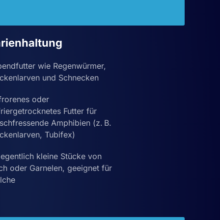
rienhaltung
bendfutter wie Regenwürmer,
ckenlarven und Schnecken
frorenes oder
riergetrocknetes Futter für
ischfressende Amphibien (z. B.
ckenlarven, Tubifex)
egentlich kleine Stücke von
ch oder Garnelen, geeignet für
lche