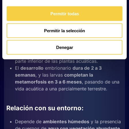
depredadores y conservar la humedad corporal.
Permitir todas
Reproducción:
Permitir la selección
Es una
especie ovípara
. La reproducción ocurre
entre finales de otoño y principios de primavera.
La hembra deposita hasta
60 huevos por
Denegar
temporada
, pegándolos individualmente en la
parte inferior de las plantas acuáticas.
El
desarrollo
embrionario
dura de 2 a 3
semanas
, y las larvas
completan la
metamorfosis en 3 a 6 meses
, pasando de una
vida acuática a una parcialmente terrestre.
Relación con su entorno:
Depende de
ambientes húmedos
y la presencia
de cuerpos de
agua con vegetación abundante