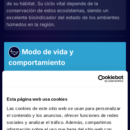
de su hábitat. Su ciclo vital depende de la
conservación de estos ecosistemas, siendo un
excelente bioindicador del estado de los ambientes
húmedos en la región.
Modo de vida y
comportamiento
El
tritón cola de espada
es un anfibio con un modo
de vida adaptado tanto al medio terrestre como al
acuático. Su comportamiento y ciclo vital presentan
Esta página web usa cookies
las siguientes características:
Las cookies de este sitio web se usan para personalizar
el contenido y los anuncios, ofrecer funciones de redes
Comportamiento social:
sociales y analizar el tráfico. Además, compartimos
información sobre el uso que haga del sitio web con