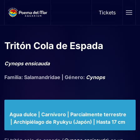
Tickets
Skip to main content
Tritón Cola de Espada
Cynops ensicauda
Familia: Salamandridae | Género:
Cynops
Agua dulce | Carnívoro | Parcialmente terrestre
| Archipiélago de Ryukyu (Japón) | Hasta 17 cm