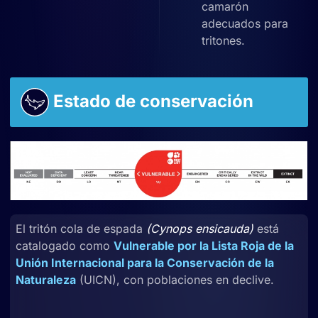
camarón
adecuados para
tritones.
Estado de conservación
El tritón cola de espada
(Cynops ensicauda)
está
catalogado como
Vulnerable por la Lista Roja de la
Unión Internacional para la Conservación de la
Naturaleza
(UICN), con poblaciones en declive.