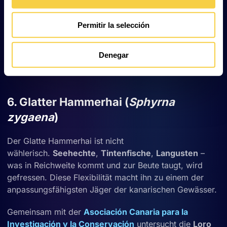
Der größte Fisch der Welt lebt
Permitir la selección
von
Plankton
,
Fischeiern
und kleinen Organismen
wie
Krill
– ebenfalls durch Filtration. Was Riesenhai und
Denegar
Walhai verbindet: Beide zeigen, dass Größe und
winzige Beute kein Widerspruch sind.
6. Glatter Hammerhai (
Sphyrna
zygaena
)
Der Glatte Hammerhai ist nicht
wählerisch.
Seehechte
,
Tintenfische
,
Langusten
–
was in Reichweite kommt und zur Beute taugt, wird
gefressen. Diese Flexibilität macht ihn zu einem der
anpassungsfähigsten Jäger der kanarischen Gewässer.
Gemeinsam mit der
Asociación Canaria para la
Investigación y la Conservación
untersucht die
Loro