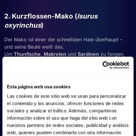
2. Kurzflossen-Mako (
Isurus
oxyrinchus
)
Der Mako ist einer der schnellsten Haie überhaupt –
und seine Beute weiß das.
Um
Thunfische
,
Makrelen
und
Sardinen
zu fangen,
braucht er Tempo und Ausdauer. Kalmare ergänzen
den Speiseplan, und wenn die Gelegenheit es zulässt,
auch andere Haie, Rochen, Meeresschildkröten,
Schweinswale und Delfine.
Esta página web usa cookies
Las cookies de este sitio web se usan para personalizar
3. Weißer Hai (
Carcharodon
el contenido y los anuncios, ofrecer funciones de redes
sociales y analizar el tráfico. Además, compartimos
carcharias
)
información sobre el uso que haga del sitio web con
nuestros partners de redes sociales, publicidad y análisis
Der Weiße Hai ist ein anpassungsfähiger Jäger an der
web, quienes pueden combinarla con otra información
Spitze der Nahrungskette. Jungtiere ernähren sich vor