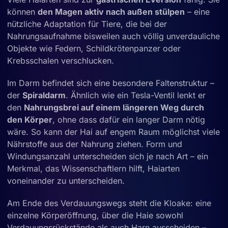
können
den Magen aktiv nach außen stülpen
– eine
nützliche Adaptation für Tiere, die bei der
Nahrungsaufnahme bisweilen auch völlig unverdauliche
Objekte wie Federn, Schildkrötenpanzer oder
Krebsschalen verschlucken.
Im Darm befindet sich eine besondere Faltenstruktur –
der
Spiraldarm
. Ähnlich wie ein Tesla-Ventil lenkt er
den
Nahrungsbrei auf einem längeren Weg durch
den Körper
, ohne dass dafür ein langer Darm nötig
wäre. So kann der Hai auf engem Raum möglichst viele
Nährstoffe aus der Nahrung ziehen. Form und
Windungsanzahl unterscheiden sich je nach Art – ein
Merkmal, das Wissenschaftlern hilft, Haiarten
voneinander zu unterscheiden.
Am Ende des Verdauungswegs steht die Kloake: eine
einzelne Körperöffnung, über die Haie sowohl
Verdauungsrückstände als auch Harn ausscheiden –