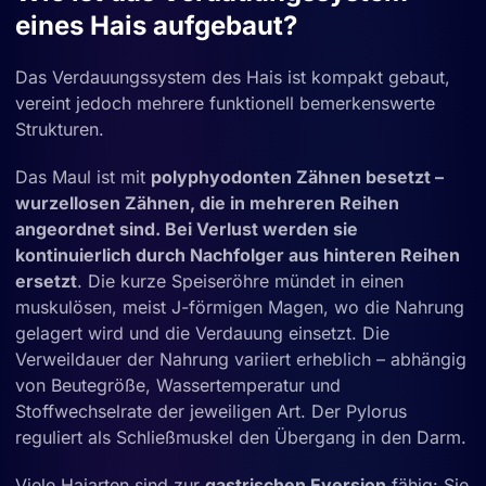
eines Hais aufgebaut?
Das Verdauungssystem des Hais ist kompakt gebaut,
vereint jedoch mehrere funktionell bemerkenswerte
Strukturen.
Das Maul ist mit
polyphyodonten Zähnen besetzt –
wurzellosen Zähnen, die in mehreren Reihen
angeordnet sind. Bei Verlust werden sie
kontinuierlich durch Nachfolger aus hinteren Reihen
ersetzt
. Die kurze Speiseröhre mündet in einen
muskulösen, meist J-förmigen Magen, wo die Nahrung
gelagert wird und die Verdauung einsetzt. Die
Verweildauer der Nahrung variiert erheblich – abhängig
von Beutegröße, Wassertemperatur und
Stoffwechselrate der jeweiligen Art. Der Pylorus
reguliert als Schließmuskel den Übergang in den Darm.
Viele Haiarten sind zur
gastrischen Eversion
fähig: Sie