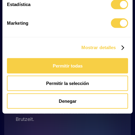
Estadística
Sie verfügen über ausgezeichnetes Gehör und
können die Laute ihrer Jungen bereits im Ei
wahrnehmen.
Marketing
Ihre Zähne erneuern sich laufend – bis zu 8.000
Zähne im Laufe ihres Lebens.
Mostrar detalles
Fortpflanzung:
Permitir todas
Eierlegend.
Paarungszeit zwischen April und Mai.
Das Weibchen legt 15 bis 50 Eier, die nach 70–80
Permitir la selección
Tagen schlüpfen.
Das Geschlecht der Jungtiere hängt von der
Denegar
Temperatur während der Brutzeit ab.
Das Weibchen bewacht das Nest während der
Brutzeit.