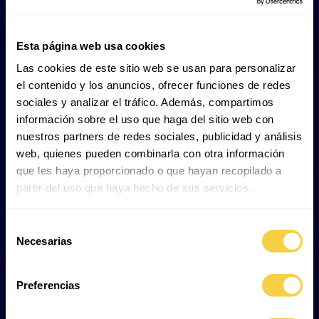
Lebensweise und Verhalten
Esta página web usa cookies
Las cookies de este sitio web se usan para personalizar
Das Siam-Krokodil zeigt ein faszinierendes
el contenido y los anuncios, ofrecer funciones de redes
Zusammenspiel aus sozialem verhalten,
sociales y analizar el tráfico. Además, compartimos
Fortpflanzungsstrategien und ökologischer
información sobre el uso que haga del sitio web con
Bedeutung, das seine Rolle als Schlüsselart in
nuestros partners de redes sociales, publicidad y análisis
tropischen Lebensräumen unterstreicht.
web, quienes pueden combinarla con otra información
que les haya proporcionado o que hayan recopilado a
partir del uso que haya hecho de sus servicios.
Soziales Verhalten:
Selección
Mehrere Tiere können sich einen Lebensraum
Necesarias
de
teilen, sind jedoch territorial.
consentimiento
Überwiegend nachtaktiv, sonnen sich aber
tagsüber häufig.
Preferencias
Krokodile schwitzen nicht; sie öffnen ihr Maul,
um sich abzukühlen – ähnlich dem Hecheln.