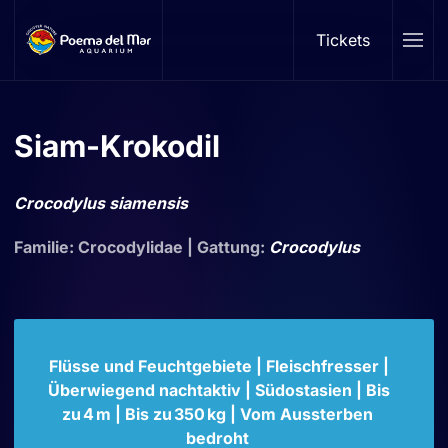
Tickets
Skip to main content
Siam-Krokodil
Crocodylus siamensis
Familie: Crocodylidae | Gattung:
Crocodylus
Flüsse und Feuchtgebiete | Fleischfresser |
Überwiegend nachtaktiv | Südostasien | Bis
zu 4 m | Bis zu 350 kg | Vom Aussterben
bedroht