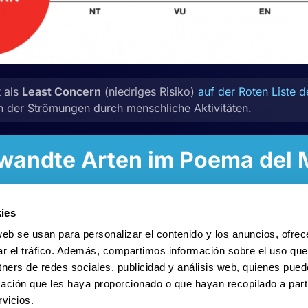
t als
Least Concern
(niedriges Risiko)
auf der Roten Liste 
n der Strömungen durch menschliche Aktivitäten.
wandte Arten im Poema del 
ies
web se usan para personalizar el contenido y los anuncios, ofrec
ar el tráfico. Además, compartimos información sobre el uso que
tners de redes sociales, publicidad y análisis web, quienes pue
ación que les haya proporcionado o que hayan recopilado a parti
vicios.