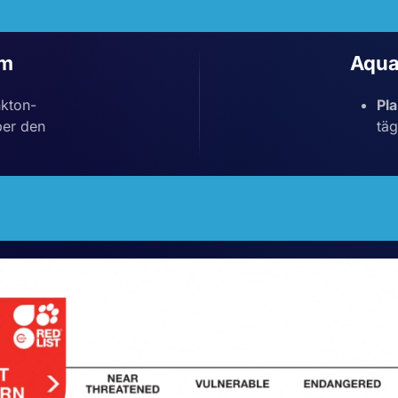
um
Aqua
nkton-
Pl
ber den
täg