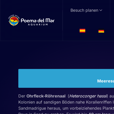
Besuch planen
Skip to main content
Ohrfleck-Röhren
Heteroconger hassi
Familie: Congridae | Gattung:
Heteroconge
Meeresum
Der
Ohrfleck-Röhrenaal
(
Heteroconger hassi
) a
Kolonien auf sandigen Böden nahe Korallenriffen l
Sandmadrigue heraus, um vorbeiziehendes Plankto