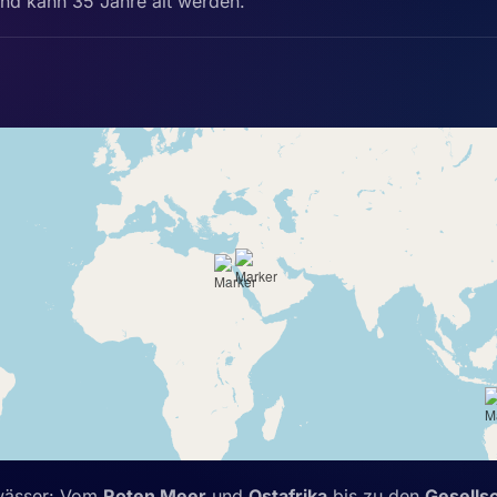
nd kann 35 Jahre alt werden.
wässer: Vom
Roten Meer
und
Ostafrika
bis zu den
Gesellsc