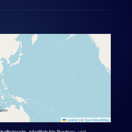
Leaflet
|
©
OpenStreetMap
haftsinseln
,
nördlich bis Ryukyu-
und