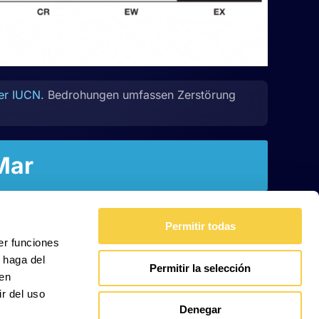
der IUCN
. Bedrohungen umfassen Zerstörung
Mar
Permitir todas
er funciones
 haga del
Permitir la selección
den
r del uso
Denegar