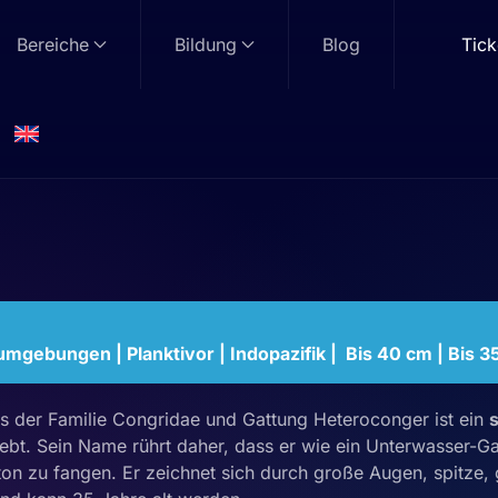
Bereiche
Bildung
Blog
Tick
aal
r
gebungen | Planktivor | Indopazifik | Bis 40 cm | Bis 3
us der Familie Congridae und Gattung Heteroconger ist ein
ebt. Sein Name rührt daher, dass er wie ein Unterwasser-Ga
n zu fangen. Er zeichnet sich durch große Augen, spitze, 