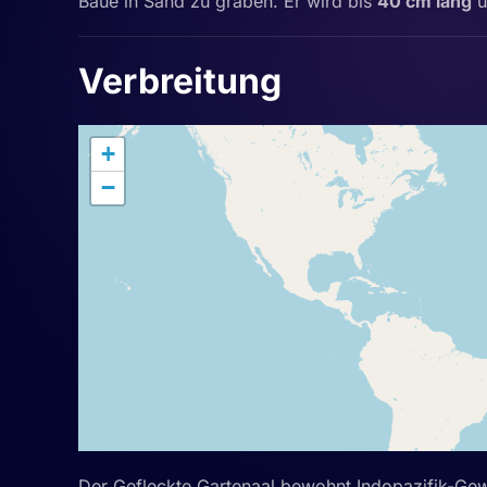
Baue in Sand zu graben. Er wird bis
40 cm lang
u
Verbreitung
+
−
Der
Gefleckte Gartenaal
bewohnt Indopazifik-Ge