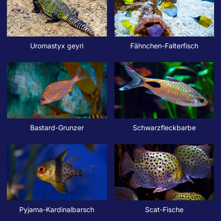
Uromastyx geyri
Fähnchen-Falterfisch
Bastard-Grunzer
Schwarzfleckbarbe
Pyjama-Kardinalbarsch
Scat-Fische