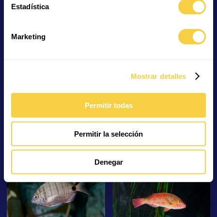
Estadística
Marketing
Einhorn-Doktorfisch
Mangrovenqualle
Mostrar detalles
Permitir todas
Permitir la selección
Gold-Meeräsche
Masken-Nasendoktorfisch
Denegar