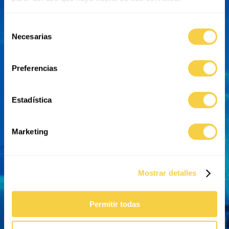
Formulario de contacto
Selección
Necesarias
de
Nombre
*
consentimiento
Preferencias
Apellido
*
Estadística
Teléfono
*
Marketing
Correo electrónico
*
Mostrar detalles
Tu petición
*
Permitir todas
Mensaje
*