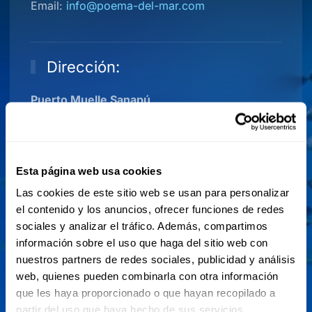
Email:
info@poema-del-mar.com
Dirección:
Puerto Muelle Sanapú
Avenida de Los Consignatarios s/n
35008 Las Palmas
Gran Canarias | España
Esta página web usa cookies
Las cookies de este sitio web se usan para personalizar
Trabaja con nosotros:
el contenido y los anuncios, ofrecer funciones de redes
sociales y analizar el tráfico. Además, compartimos
Recursos Humanos
información sobre el uso que haga del sitio web con
Teléfono: (+34) 617 50 92 31
nuestros partners de redes sociales, publicidad y análisis
web, quienes pueden combinarla con otra información
que les haya proporcionado o que hayan recopilado a
partir del uso que haya hecho de sus servicios.