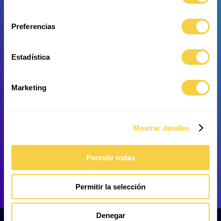
consentimiento
Moon Jelly
Blue Striped Cardinal Fish
Preferencias
Estadística
Marketing
Speckled shrimpfish
Flexible leather coral
Mostrar detalles
Permitir todas
Permitir la selección
Razor Fish
Harlequin filefish
Denegar