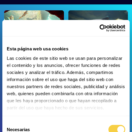
Esta página web usa cookies
Raya gigante de agua dulce
Carpa de Siam
Las cookies de este sitio web se usan para personalizar
el contenido y los anuncios, ofrecer funciones de redes
sociales y analizar el tráfico. Además, compartimos
información sobre el uso que haga del sitio web con
nuestros partners de redes sociales, publicidad y análisis
web, quienes pueden combinarla con otra información
Gourami de Cola Roja
Guramí Gigante
que les haya proporcionado o que hayan recopilado a
partir del uso que haya hecho de sus servicios.
Selección
Necesarias
de