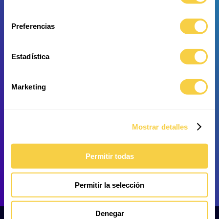
consentimiento
Pez Cuchillo
Pez Tigre Siamés
Preferencias
Estadística
Marketing
Labeo payaso de seis líneas
Raya de puntas blancas
Mostrar detalles
Permitir todas
Permitir la selección
Tiburón malayo
Denegar