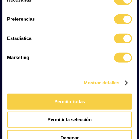
Categories
de
consentimiento
Types and species
Preferencias
Biology
Diet
Estadística
Interesting facts
Marine ecosystems
Marketing
Mostrar detalles
Permitir todas
Permitir la selección
Denegar