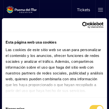
Tickets
Skip to main content
There are no articles in this category. If subcategories
Esta página web usa cookies
display on this page, they may have articles.
Las cookies de este sitio web se usan para personalizar
el contenido y los anuncios, ofrecer funciones de redes
sociales y analizar el tráfico. Además, compartimos
información sobre el uso que haga del sitio web con
Type 2 or more characters for results.
nuestros partners de redes sociales, publicidad y análisis
Latest News
web, quienes pueden combinarla con otra información
que les haya proporcionado o que hayan recopilado a
Sharks in the Canary Islands: A unique adventure
partir del uso que haya hecho de sus servicios.
How do sharks reproduce?
Selección
Necesarias