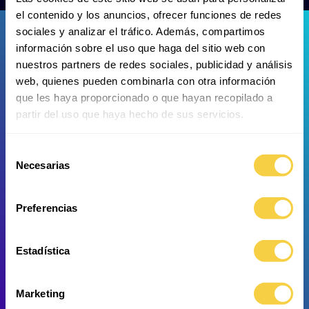
el contenido y los anuncios, ofrecer funciones de redes
sociales y analizar el tráfico. Además, compartimos
información sobre el uso que haga del sitio web con
nuestros partners de redes sociales, publicidad y análisis
web, quienes pueden combinarla con otra información
que les haya proporcionado o que hayan recopilado a
partir del uso que haya hecho de sus servicios.
Whitespotted bambooshark
Horned sea star
Selección
Necesarias
de
consentimiento
Preferencias
Estadística
Marketing