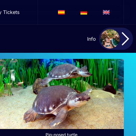
y Tickets
Info
Pig-nosed turtle