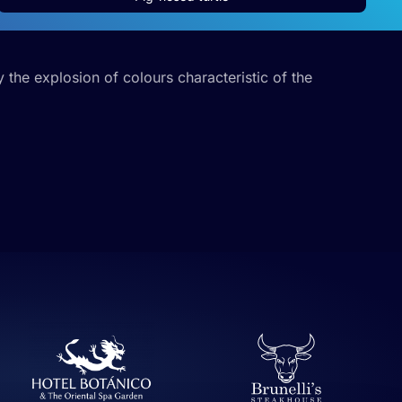
 the explosion of colours characteristic of the
Permitir todas
er funciones
 haga del
Permitir la selección
den
r del uso