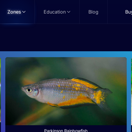
Zones
Education
Blog
Bu
Pig-nosed Turtle
Zone: Jungle
Parkinson Rainbowfish