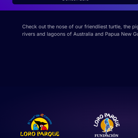
Check out the nose of our friendliest turtle, the 
rivers and lagoons of Australia and Papua New G
Esta página web usa cook
Las cookies de este sitio 
de redes sociales y analiz
sitio web con nuestros par
combinarla con otra inform