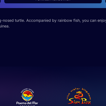
pig-nosed turtle. Accompanied by rainbow fish, you can enjoy
uinea.
ies
web se usan para personalizar el contenido y los anuncios, ofrec
ar el tráfico. Además, compartimos información sobre el uso que
tners de redes sociales, publicidad y análisis web, quienes pue
ación que les haya proporcionado o que hayan recopilado a parti