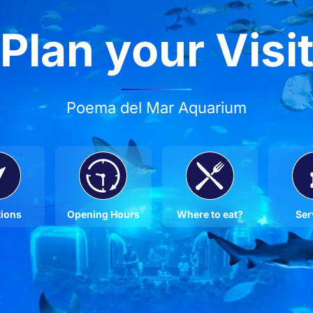
Plan your Visi
Poema del Mar Aquarium
tions
Opening Hours
Where to eat?
Ser