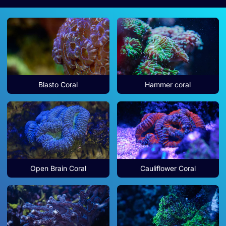
Blasto Coral
Hammer coral
Esta página web usa cookies
Open Brain Coral
Cauliflower Coral
Las cookies de este sitio web se usan para personalizar
el contenido y los anuncios, ofrecer funciones de redes
sociales y analizar el tráfico. Además, compartimos
información sobre el uso que haga del sitio web con
nuestros partners de redes sociales, publicidad y análisis