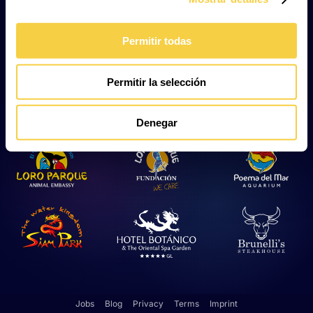
on the rocky bottoms of the Canary Islands
archipelago, along with a large school of sea bass on
the surface. You will be surprised by the sheer size of
Permitir todas
the lobsters, whose companion is the large red hermit,
which, despite its name, is no bigger than 15 cm.
Permitir la selección
Denegar
Jobs
Blog
Privacy
Terms
Imprint