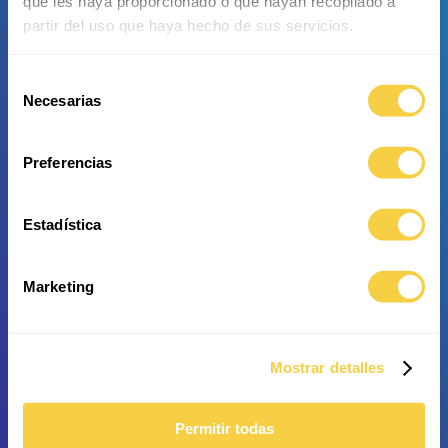
que les haya proporcionado o que hayan recopilado a
partir del uso que haya hecho de sus servicios.
Selección
Necesarias
Spiny Butterfly Ray
Common eagle ray
de
consentimiento
Preferencias
Estadística
Common stingray
Roughtail stingray
Marketing
Mostrar detalles
Permitir todas
Blackchin guitarfish
Bowmouth guitarfish