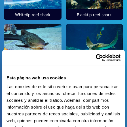
Whitetip reef shark
Blacktip reef shark
Zebra shark
Bull Ray
Esta página web usa cookies
Las cookies de este sitio web se usan para personalizar
el contenido y los anuncios, ofrecer funciones de redes
sociales y analizar el tráfico. Además, compartimos
información sobre el uso que haga del sitio web con
Southern stingray
Round stingray
nuestros partners de redes sociales, publicidad y análisis
web, quienes pueden combinarla con otra información