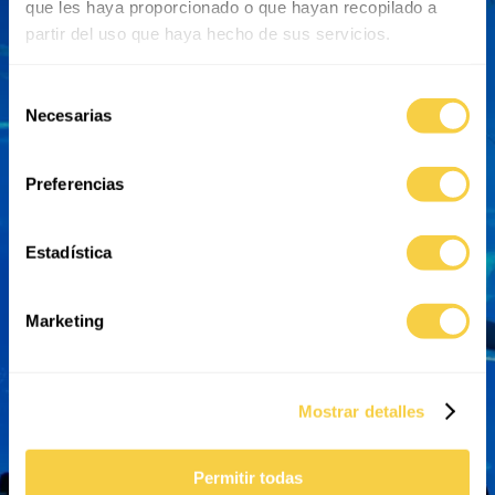
que les haya proporcionado o que hayan recopilado a
partir del uso que haya hecho de sus servicios.
Selección
Necesarias
de
consentimiento
Comprar Tickets
¿Cómo llegar?
Preferencias
Estadística
Horario de apertura
¿Dónde comer?
Marketing
Mostrar detalles
Servicios
Contacto
Permitir todas