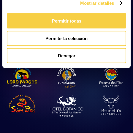
especies que se encuentran en los fondos rocosos del
Mostrar detalles
archipiélago canario, junto con un gran banco de
lubinas en la superficie. Te sorprenderá el gran tamaño
Permitir todas
de las langostas, que tienen como compañero al gran
ermitaño rojos, que pese a su nombre, no supera los
15 cm de tamaño.
Permitir la selección
Denegar