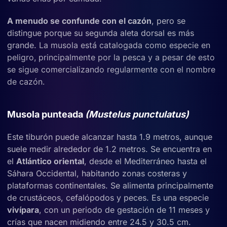
A menudo se confunde con el cazón
, pero se
distingue porque su segunda aleta dorsal es más
grande.
La musola está catalogada como especie en
peligro, principalmente por la pesca y a pesar de esto
se sigue comercializando regularmente con el nombre
de cazón.
Musola punteada
(Mustelus punctulatus)
Este tiburón puede alcanzar hasta 1.9 metros, aunque
suele medir alrededor de 1.2 metros. Se encuentra en
el
Atlántico oriental
, desde el Mediterráneo hasta el
Sáhara Occidental, habitando zonas costeras y
plataformas continentales. Se alimenta principalmente
de crustáceos, cefalópodos y peces. Es una especie
vivípara
, con un periodo de gestación de 11 meses y
crías que nacen midiendo entre 24.5 y 30.5 cm.