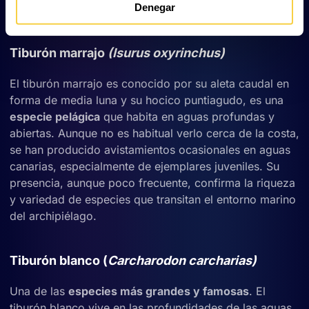
Denegar
clave de la conservación marina en la región.
Tiburón marrajo
(Isurus oxyrinchus)
El tiburón marrajo es conocido por su aleta caudal en
forma de media luna y su hocico puntiagudo, es una
especie pelágica
que habita en aguas profundas y
abiertas. Aunque no es habitual verlo cerca de la costa,
se han producido avistamientos ocasionales en aguas
canarias, especialmente de ejemplares juveniles. Su
presencia, aunque poco frecuente, confirma la riqueza
y variedad de especies que transitan el entorno marino
del archipiélago.
Tiburón blanco (
Carcharodon carcharias)
Una de las
especies más grandes y famosas
. El
tiburón blanco vive en las profundidades de las aguas