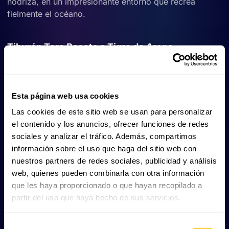
nodriza, en un impresionante entorno que recrea
fielmente el océano.
Tiburón Toro Bacota o Tigre de Arena
(Carcharias taurus)
El
tiburón tigre de arena
se ha visto muy raramente por
las islas canarias, sin embargo, existen reportes de la
Esta página web usa cookies
especie y se han encontrado dientes en la zona de la
Las cookies de este sitio web se usan para personalizar
Macaronesia de estos escualos.
el contenido y los anuncios, ofrecer funciones de redes
sociales y analizar el tráfico. Además, compartimos
En Poema del Mar contamos con varios ejemplares
información sobre el uso que haga del sitio web con
dentro de un marco de estudio para su reproducción y
nuestros partners de redes sociales, publicidad y análisis
conservación ya que está catalogado como en
Peligro
web, quienes pueden combinarla con otra información
Crítico por la UICN
. Como el resto de
que les haya proporcionado o que hayan recopilado a
elasmobranquios, cada individuo tiene un nombre
partir del uso que haya hecho de sus servicios.
propio en el acuario y su seguimiento individual
permite a acuaristas y veterinarios a controlar su
Selección
bienestar en todo momento.