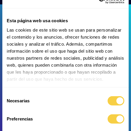
Esta página web usa cookies
Las cookies de este sitio web se usan para personalizar
el contenido y los anuncios, ofrecer funciones de redes
sociales y analizar el tráfico. Además, compartimos
Pulpo Común
Chaparrudo
información sobre el uso que haga del sitio web con
nuestros partners de redes sociales, publicidad y análisis
web, quienes pueden combinarla con otra información
que les haya proporcionado o que hayan recopilado a
partir del uso que haya hecho de sus servicios.
Selección
Gallito
Anémona de fresa
Necesarias
de
consentimiento
Preferencias