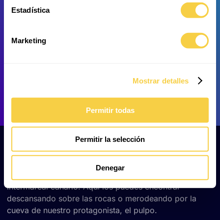
Estadística
Rascacio
Estrella de espinas finas
Marketing
Mostrar detalles
Tordo picudo
Caboso
Permitir todas
Permitir la selección
¡Seguro que conoces a alguna de estas especies! Los
rascacios, las estrellas de mar y los cabosos forman
Denegar
parte de los animales más características del
intermareal canario. Aquí los puedes encontrar
descansando sobre las rocas o merodeando por la
cueva de nuestro protagonista, el pulpo.