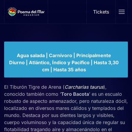
Tiburón Tigre Arena
Tickets
Skip to main content
Carcharia taurus
Familia: Odontaspididae | Género:
Carcharias
Agua salada | Carnívoro | Principalmente
Diurno | Atlántico, Índico y Pacífico | Hasta 3,30
cm | Hasta 35 años
El Tiburón Tigre de Arena (
Carcharias taurus
),
conocido también como ‘
Toro Bacota
’ es un escualo
robusto de aspecto amenazador, pero naturaleza dócil,
localizado en diversos mares cálidos y templados del
mundo. Destaca por sus dientes largos y visibles,
cuerpo voluminoso y la capacidad única de regular su
flotabilidad tragando aire y almacenándolo en el