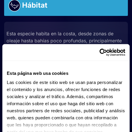
Hábitat
Esta especie habita en la costa, desde zonas de
oleaje hasta bahías poco profundas, principalmente
en la plataforma continental exterior, entre 1 y 191 m
de profundidad.
Puede encontrarse tanto en grupos pequeños como
Esta página web usa cookies
en solitario, y suele nadar pausadamente cerca del
fondo, aunque también puede hallarse en aguas
Las cookies de este sitio web se usan para personalizar
medias o en la superficie, especialmente al
el contenido y los anuncios, ofrecer funciones de redes
atardecer. Regula su flotabilidad tragando y
sociales y analizar el tráfico. Además, compartimos
almacenando aire en el estómago, lo que le permite
información sobre el uso que haga del sitio web con
mantener una flotación neutra mientras se desplaza.
nuestros partners de redes sociales, publicidad y análisis
web, quienes pueden combinarla con otra información
Es una especie que realiza desplazamientos de unos
que les haya proporcionado o que hayan recopilado a
100 km aproximadamente, naciendo en aguas más
partir del uso que haya hecho de sus servicios.