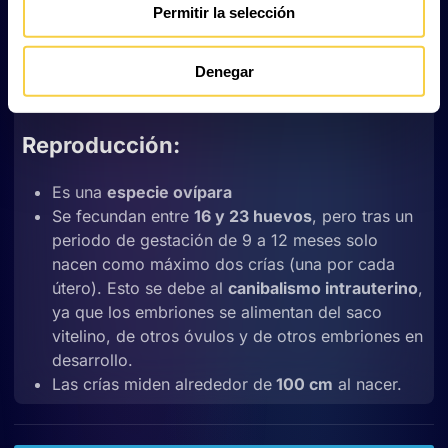
su aspecto amenazador.
Permitir la selección
Puede formar grupos temporales para migrar o
reproducirse, aunque gran parte del tiempo se
Denegar
encuentra en solitario.
Reproducción:
Es una
especie ovípara
Se fecundan entre
16 y 23 huevos
, pero tras un
periodo de gestación de 9 a 12 meses solo
nacen como máximo dos crías (una por cada
útero). Esto se debe al
canibalismo intrauterino
,
ya que los embriones se alimentan del saco
vitelino, de otros óvulos y de otros embriones en
desarrollo.
Las crías miden alrededor de
100 cm
al nacer.