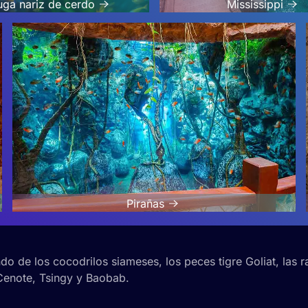
uga nariz de cerdo
Mississippi
Pirañas
o de los cocodrilos siameses, los peces tigre Goliat, las r
Cenote, Tsingy y Baobab.