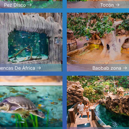
Pez Disco
Tocón
Baobab zona
encas De África