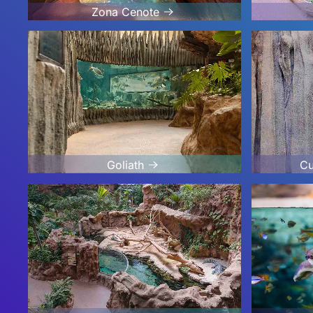
Zona Cenote
Goliath
Cu