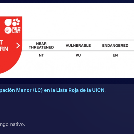
ación Menor (LC) en la Lista Roja de la UICN
.
ango nativo.