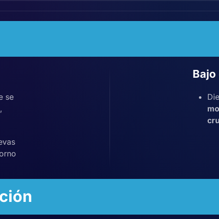
Bajo
e se
Die
,
mo
cr
evas
torno
ción