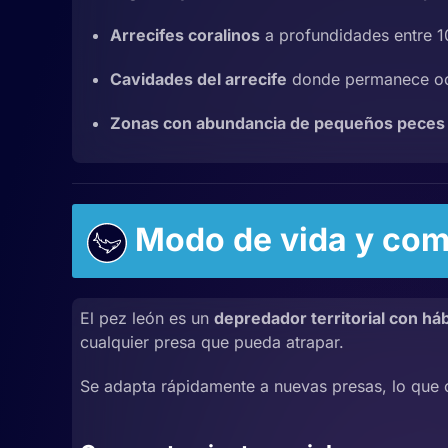
Arrecifes coralinos
a profundidades entre 1
Cavidades del arrecife
donde permanece ocu
Zonas con abundancia de pequeños peces 
Modo de vida y com
El pez león es un
depredador territorial con há
cualquier presa que pueda atrapar.
Se adapta rápidamente a nuevas presas, lo que 