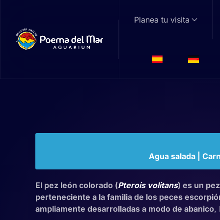
Planea tu visita
Skip to main content
Pez León Color
Pterois volitans
Familia: Scorpaenidae | Género:
Pterois
Agua salada | Carn
El pez león colorado (
Pterois volitans
) es un pez
perteneciente a la familia de los peces escorpió
ampliamente desarrolladas a modo de abanico
,