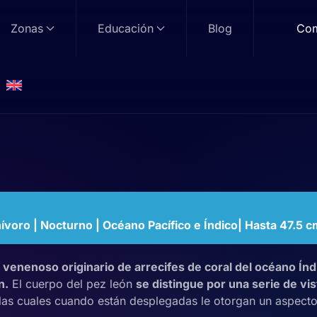
Zonas
Educación
Blog
Com
ado
ívoro | Nocturno | Océano Pacífico e Índico| Hasta 47.5 c
 venenoso originario de arrecifes de coral del océano Índ
n.
El cuerpo del pez león
se distingue por una serie de vis
 las cuales cuando están desplegadas le otorgan un aspect