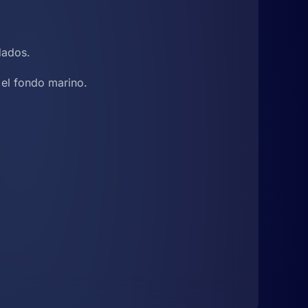
dados.
 el fondo marino.
l