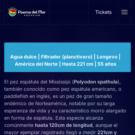
Pez espátula
Tickets
Skip to main content
Polyodon spathula
Familia: Polyodontidae | Género:
Polyodon
Agua dulce | Filtrador (planctivoro) | Longevo |
América del Norte | Hasta 221 cm | 55 años
El pez espátula del Mississipi (
Polyodon spathula
),
también conocido como pez espátula americano, o
paddlefish en inglés, es un pez de gran tamaño
endémico de Norteamérica, notable por su larga
esperanza de vida y su característico morro alargado
en forma de espátula. Esta especie alcanza
comúnmente
hasta 120cm de longitud
, aunque el
mayor ejemplar registrado llegó a medir
221cm y