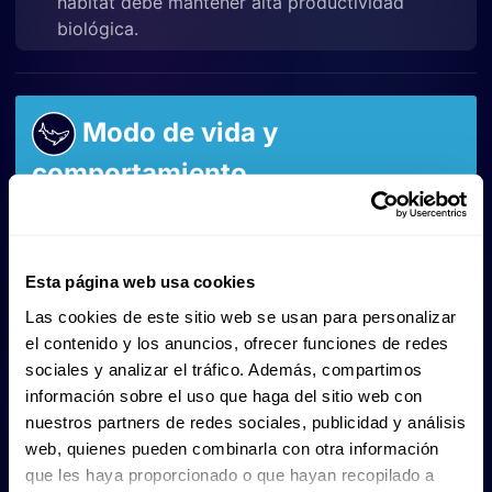
hábitat debe mantener alta productividad
biológica.
Modo de vida y
comportamiento
El pez espátula
es un filtrador especializado
con
una mandíbula superior extendida que ayuda a
Esta página web usa cookies
canalizar el plancton hacia la boca. Su estilo de vida
Las cookies de este sitio web se usan para personalizar
y comportamiento incluyen:
el contenido y los anuncios, ofrecer funciones de redes
sociales y analizar el tráfico. Además, compartimos
información sobre el uso que haga del sitio web con
Comportamiento social:
nuestros partners de redes sociales, publicidad y análisis
web, quienes pueden combinarla con otra información
No muestra comportamiento territorial, y suele
que les haya proporcionado o que hayan recopilado a
desplazarse de forma solitaria o en grupos