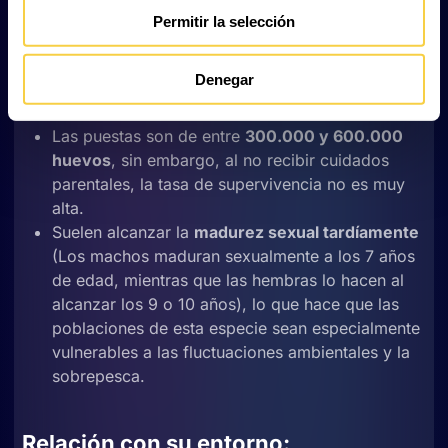
columna vertebral primitiva) en
24 horas y
Permitir la selección
eclosionan al quinto día
.
Migra aguas arriba
para desovar en bancos de
Denegar
grava, dependiendo de condiciones ambientales
favorables.
Las puestas son de entre
300.000 y 600.000
huevos
, sin embargo, al no recibir cuidados
parentales, la tasa de supervivencia no es muy
alta.
Suelen alcanzar la
madurez sexual tardíamente
(Los machos maduran sexualmente a los 7 años
de edad, mientras que las hembras lo hacen al
alcanzar los 9 o 10 años), lo que hace que las
poblaciones de esta especie sean especialmente
vulnerables a las fluctuaciones ambientales y la
sobrepesca.
Relación con su entorno: