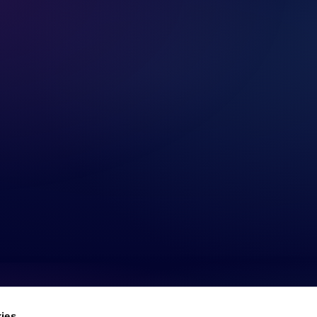
ies
web se usan para personalizar el contenido y los anuncios, ofrec