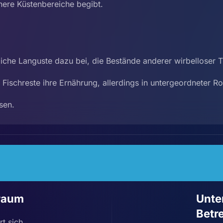
chere Küstenbereiche begibt.
che Languste dazu bei, die Bestände anderer wirbelloser Ti
schreste ihre Ernährung, allerdings in untergeordneter Rol
sen.
sraum
Unte
Betr
rt sich