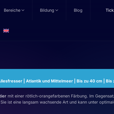
Bereiche
Bildung
Blog
Tick
nguste
Allesfresser | Atlantik und Mittelmeer | Bis zu 40 cm | Bis 
tier
mit einer rötlich-orangefarbenen Färbung. Im Gegensa
. Sie ist eine langsam wachsende Art und kann unter optima