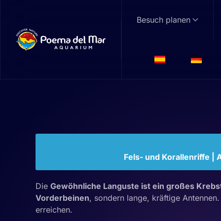
Besuch planen
Skip to main content
Gewöhnliche La
Palinurus elephas
Familie: Palinuridae | Gattung:
Palinurus
Fels- und Korallenriffe | 
Die
Gewöhnliche Languste ist ein großes Krebs
Vorderbeinen
, sondern lange, kräftige Antennen
erreichen.