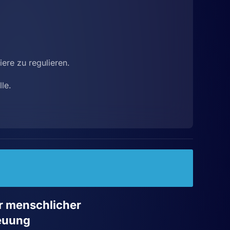
ere zu regulieren.
le.
r menschlicher
euung