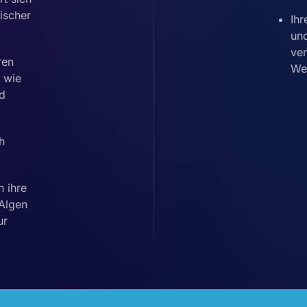
ischer
Ihr
und
ver
ren
Wei
e wie
nd
h
 ihre
Algen
ur