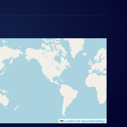
Leaflet
|
©
OpenStreetMap