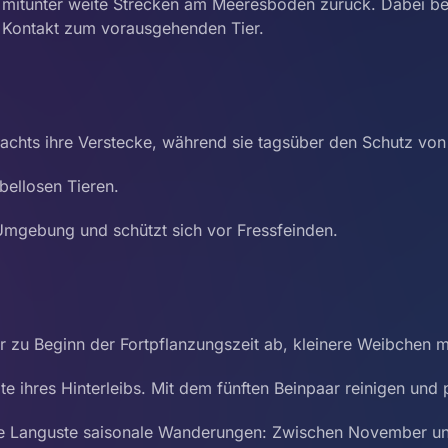
mitunter weite Strecken am Meeresboden zurück. Dabei bew
n Kontakt zum vorausgehenden Tier.
nachts ihre Verstecke, während sie tagsüber den Schutz von
bellosen Tieren.
 Umgebung und schützt sich vor Fressfeinden.
r zu Beginn der Fortpflanzungszeit ab, kleinere Weibchen m
e ihres Hinterleibs. Mit dem fünften Beinpaar reinigen und p
e Languste saisonale Wanderungen: Zwischen November und 