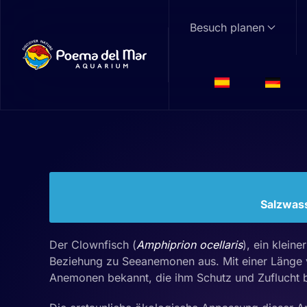
Besuch planen
Skip to main content
Clownfisch
Amphiprion ocellaris
Familie: Pomacentridae | Gattung:
Amphipr
Salzwasse
Der Clownfisch (
Amphiprion ocellaris
), ein klein
Beziehung zu Seeanemonen aus. Mit einer Länge vo
Anemonen bekannt, die ihm Schutz und Zuflucht b