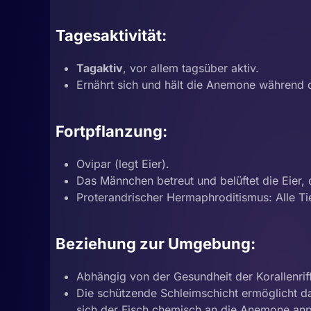
Tagesaktivität:
Tagaktiv
, vor allem tagsüber aktiv.
Ernährt sich und hält die Anemone während 
Fortpflanzung:
Ovipar (legt Eier).
Das Männchen betreut und belüftet die Eier
Proterandrischer Hermaphroditismus: Alle T
Beziehung zur Umgebung:
Abhängig von der Gesundheit der Korallenri
Die schützende Schleimschicht ermöglicht d
sich der Fisch chemisch an die Anemone anp