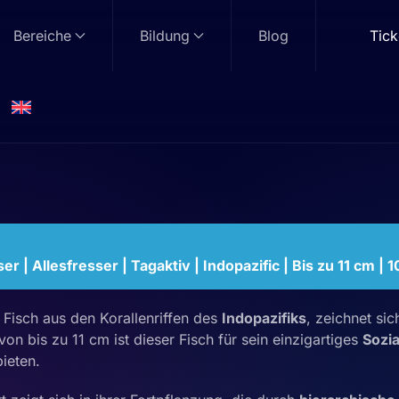
Bereiche
Bildung
Blog
Tick
ion
r | Allesfresser | Tagaktiv | Indopazific | Bis zu 11 cm | 
er Fisch aus den Korallenriffen des
Indopazifiks
, zeichnet si
n bis zu 11 cm ist dieser Fisch für sein einzigartiges
Sozia
ieten.