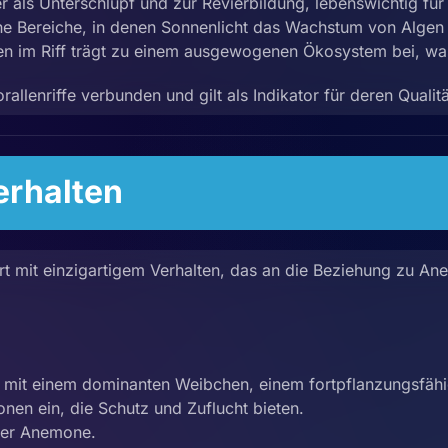
r als Unterschlupf und zur Revierbildung, lebenswichtig fü
e Bereiche, in denen Sonnenlicht das Wachstum von Algen
men im Riff trägt zu einem ausgewogenen Ökosystem bei, 
llenriffe verbunden und gilt als Indikator für deren Qualitä
rhalten
 Art mit einzigartigem Verhalten, das an die Beziehung zu A
mit einem dominanten Weibchen, einem fortpflanzungsfä
en ein, die Schutz und Zuflucht bieten.
einer Anemone.