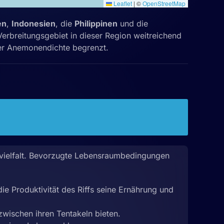
Leaflet
|
©
OpenStreetMap
en
,
Indonesien
, die
Philippinen
und die
Verbreitungsgebiet in dieser Region weitreichend
er Anemonendichte begrenzt.
vielfalt. Bevorzugte Lebensraumbedingungen
ie Produktivität des Riffs seine Ernährung und
wischen ihren Tentakeln bieten.