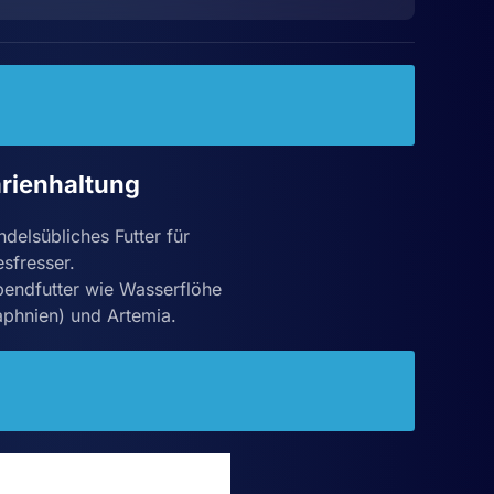
rienhaltung
delsübliches Futter für
esfresser.
bendfutter wie Wasserflöhe
phnien) und Artemia.