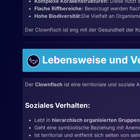
Komplexe Korallenstrukturen:
Diese nutzt e
Flache Riffbereiche:
Bevorzugt werden flach
Hohe Biodiversität:
Die Vielfalt an Organis
Der Clownfisch ist eng mit der Gesundheit der Kora
Lebensweise und Ve
Der
Clownfisch
ist eine territoriale und soziale
Soziales Verhalten:
Lebt in
hierarchisch organisierten Gruppen
Geht eine symbiotische Beziehung mit Anemon
Ist territorial und entfernt sich selten von s