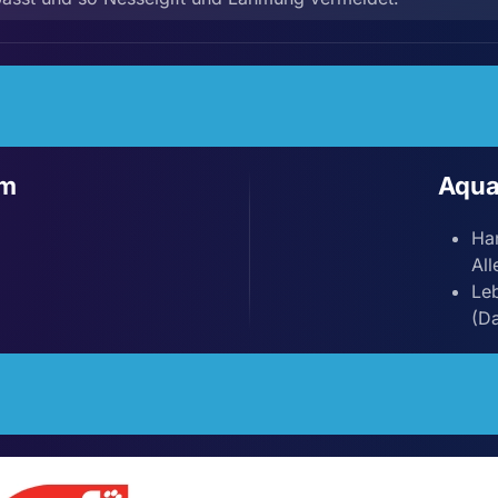
um
Aqua
Han
All
Le
(Da