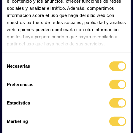
el contenido y los anuncios, ofrecer funciones de redes
sociales y analizar el tráfico. Además, compartimos
Aktivität:
información sobre el uso que haga del sitio web con
nuestros partners de redes sociales, publicidad y análisis
Überwiegend nacht- oder dämmerungsaktiv, oft
web, quienes pueden combinarla con otra información
besonders aktiv nach starken Regenfällen.
que les haya proporcionado o que hayan recopilado a
partir del uso que haya hecho de sus servicios.
Um sich vor Hitze und Austrocknung zu
schützen, verbringt er viel Zeit im Boden.
Selección
Necesarias
de
consentimiento
Fortpflanzung:
Preferencias
Der Afrikanische Ochsenfrosch ist eierlegend; die
Fortpflanzung erfolgt während der Regenzeit. Die
Estadística
Männchen versammeln sich an temporären
Wasserstellen und locken Weibchen mit lautem
Rufen an.
Marketing
Männchen sind deutlich größer als Weibchen –