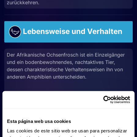
zurückkehren.
Lebensweise und Verhalten
Der Afrikanische Ochsenfrosch ist ein Einzelgänger
und ein bodenbewohnendes, nachtaktives Tier,
dessen charakteristische Verhaltensweisen ihn von
anderen Amphibien unterscheiden.
Soziales Verhalten:
Einzelgänger, außer während der Paarungszeit.
Esta página web usa cookies
Männchen sind in dieser Zeit stark territorial und
Las cookies de este sitio web se usan para personalizar
aggressiv.