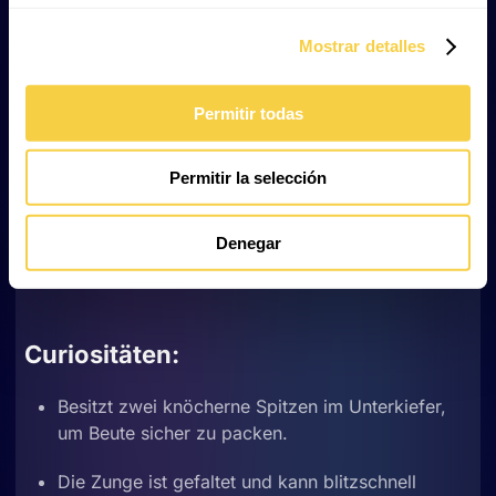
eine Besonderheit unter Fröschen. Weibchen
Mostrar detalles
legen bis zu 4 000 Eier pro Gelege, die nahezu
gleichzeitig schlüpfen.
Permitir todas
Das dominante Männchen bewacht die
Kaulquappen, frisst jedoch gelegentlich einige
von ihnen (Kannibalismus).
Permitir la selección
Droht das Wasser in der Laichstelle zu versiegen,
Denegar
gräbt das Männchen kleine Kanäle zu
benachbarten Wasserbecken.
Curiositäten:
Besitzt zwei knöcherne Spitzen im Unterkiefer,
um Beute sicher zu packen.
Die Zunge ist gefaltet und kann blitzschnell